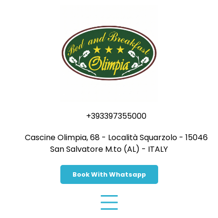
Skip
to
content
+393397355000
Cascine Olimpia, 68 - Località Squarzolo - 15046
San Salvatore M.to (AL) - ITALY
Book With Whatsapp