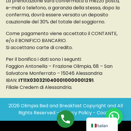
La prenotazione sarà confermata a mezzo posta,
e-mail o telefono, a garanzia della stessa, dopo la
conferma, dovrà essere versato un deposito
cauzionale del 30% del totale del soggiorno.
Come pagamento viene accettato il CONTANTE,
e/o il BONIFICO BANCARIO.
Si accettano carte di credito.
Per il bonifico i dati sono i segunti:
Faggion Antonella – Frazione Olimpia, 68 – San
Salvatore Monferrato – 15046 Alessandria
IBAN:
IT11X0303210400010000001291
.
Filiale Credem di Alessandria.
2026 Olimpia Bed and Breakfast Copyright and All
Rights Reserved -
Privacy Policy
-
Cookie
English
Italian
Facebook
Twitter
Instagram
Linkedin
YouTube