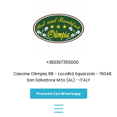
Vai
al
contenuto
+393397355000
Cascine Olimpia, 68 - Località Squarzolo - 15046
San Salvatore M.to (AL) - ITALY
Prenota Con Whatsapp