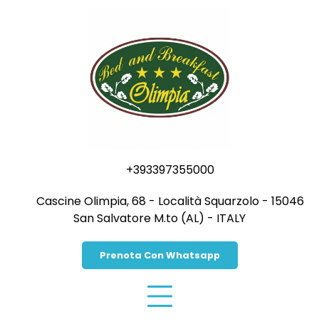
Vai
al
contenuto
+393397355000
Cascine Olimpia, 68 - Località Squarzolo - 15046
San Salvatore M.to (AL) - ITALY
Prenota Con Whatsapp